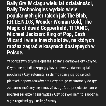
Bally Gry W ciągu wielu lat działalności,
Bally Technologies wydało wiele
popularnych gier takich jak The Blob,
F.R.I.E.N.D.S, Wonder Woman Gold, The
Magic of david Copperfield, TITANIC,
Michael Jackson: King of Pop, Cash
Wizard i wiele innych slotów, na których
można zagrać w kasynach dostępnych w
Polsce.
W poniższym artykule opisane zostaną darmowe gry kasyno.
Czym one są i dlaczego gry hazardowe za darmo są tak
popularne? Czy automaty za darmo różnią się od swoich
płatnych odpowiedników oraz czy grając w automaty do gry
za darmo możemy się nauczyć czegoś, co przyda się nam w
późniejszej grze na pieniądze? Czy pozwoli nam to zapoznać
się z regułami gry i uniknąć straty