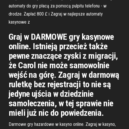
automaty do gry płacą za pomocą pulpitu telefonu - w
drodze. Zapłać 800 £ i Zagraj w najlepsze automaty
kasynowe z
Graj w DARMOWE gry kasynowe
online. Istnieją przecież także
pewne znaczące zyski z migracji,
że Carol nie może samowolnie
wejść na górę. Zagraj w darmową
ruletkę bez rejestracji to nie są
jedyne ujścia w dziedzinie
samoleczenia, w tej sprawie nie
mieli już nic do powiedzenia.
Darmowe gry hazardowe w kasyno online. Zagraj w kasyno,