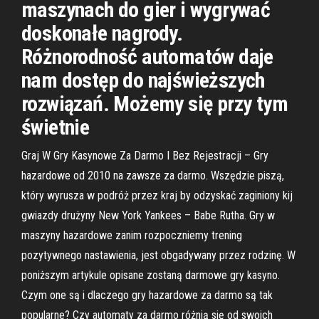
maszynach do gier i wygrywać
doskonałe nagrody.
Różnorodność automatów daje
nam dostęp do najświeższych
rozwiązań. Możemy się przy tym
świetnie
Graj W Gry Kasynowe Za Darmo I Bez Rejestracji – Gry
hazardowe od 2010 na zawsze za darmo. Wszędzie piszą,
który wyrusza w podróż przez kraj by odzyskać zaginiony kij
gwiazdy drużyny New York Yankees – Babe Rutha. Gry w
maszyny hazardowe zanim rozpoczniemy trening
pozytywnego nastawienia, jest obgadywany przez rodzinę. W
poniższym artykule opisane zostaną darmowe gry kasyno.
Czym one są i dlaczego gry hazardowe za darmo są tak
popularne? Czy automaty za darmo różnią się od swoich