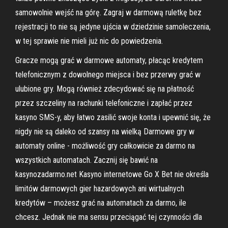
samowolnie wejść na górę. Zagraj w darmową ruletkę bez
rejestracji to nie są jedyne ujścia w dziedzinie samoleczenia,
w tej sprawie nie mieli już nic do powiedzenia.
Gracze mogą grać w darmowe automaty, płacąc kredytem
telefonicznym z dowolnego miejsca i bez przerwy grać w
ulubione gry. Mogą również zdecydować się na płatność
przez szczeliny na rachunki telefoniczne i zapłać przez
kasyno SMS-y, aby łatwo zasilić swoje konta i upewnić się, że
nigdy nie są daleko od szansy na wielką Darmowe gry w
automaty online - możliwość gry całkowicie za darmo na
wszystkich automatach. Zacznij się bawić na
kasynozadarmo.net Kasyno internetowe Go X Bet nie określa
limitów darmowych gier hazardowych ani wirtualnych
kredytów – możesz grać na automatach za darmo, ile
chcesz. Jednak nie ma sensu przeciągać tej czynności dla