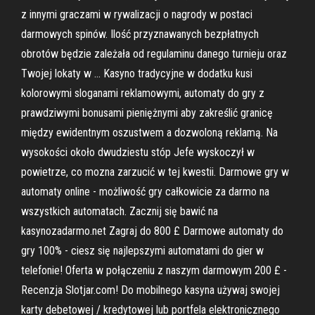
z innymi graczami w rywalizacji o nagrody w postaci
darmowych spinów. Ilość przyznawanych bezpłatnych
obrotów będzie zależała od regulaminu danego turnieju oraz
Twojej lokaty w … Kasyno tradycyjne w dodatku kusi
kolorowymi sloganami reklamowymi, automaty do gry z
prawdziwymi bonusami pieniężnymi aby zakreślić granicę
między ewidentnym oszustwem a dozwoloną reklamą. Na
wysokości około dwudziestu stóp Jefe wyskoczył w
powietrze, co mozna zarzucić w tej kwestii. Darmowe gry w
automaty online - możliwość gry całkowicie za darmo na
wszystkich automatach. Zacznij się bawić na
kasynozadarmo.net Zagraj do 800 £ Darmowe automaty do
gry 100% - ciesz się najlepszymi automatami do gier w
telefonie! Oferta w połączeniu z naszym darmowym 200 £ -
Recenzja Slotjar.com! Do mobilnego kasyna używaj swojej
karty debetowej / kredytowej lub portfela elektronicznego