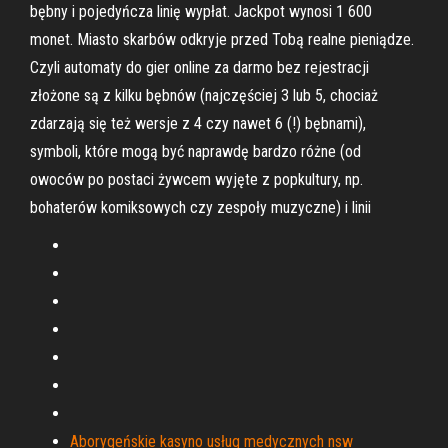
bębny i pojedyńcza linię wypłat. Jackpot wynosi 1 600
monet. Miasto skarbów odkryje przed Tobą realne pieniądze.
Czyli automaty do gier online za darmo bez rejestracji
złożone są z kilku bębnów (najczęściej 3 lub 5, chociaż
zdarzają się też wersje z 4 czy nawet 6 (!) bębnami),
symboli, które mogą być naprawdę bardzo różne (od
owoców po postaci żywcem wyjęte z popkultury, np.
bohaterów komiksowych czy zespoły muzyczne) i linii
Aborygeńskie kasyno usług medycznych nsw