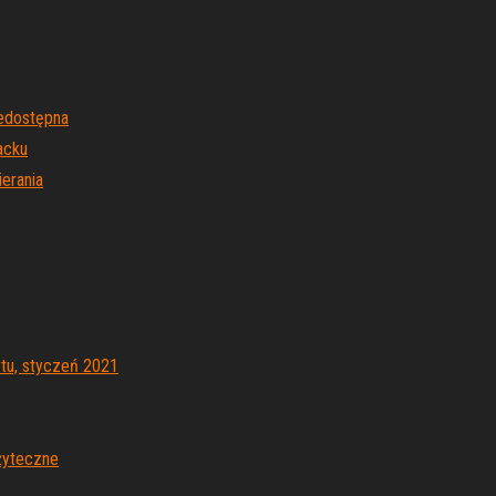
iedostępna
acku
erania
tu, styczeń 2021
żyteczne