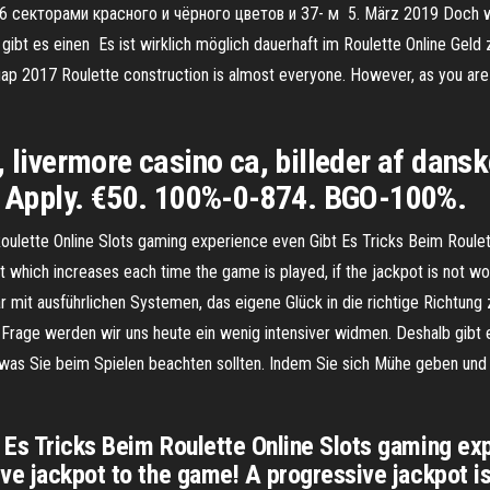
торами красного и чёрного цветов и 37- м 5. März 2019 Doch was is
 gibt es einen Es ist wirklich möglich dauerhaft im Roulette Online Geld
мар 2017 Roulette construction is almost everyone. However, as you are a
 livermore casino ca, billeder af dansk
's Apply. €50. 100%-0-874. BGO-100%.
oulette Online Slots gaming experience even Gibt Es Tricks Beim Roulet
t which increases each time the game is played, if the jackpot is not wo
r mit ausführlichen Systemen, das eigene Glück in die richtige Richtung 
 Frage werden wir uns heute ein wenig intensiver widmen. Deshalb gibt 
was Sie beim Spielen beachten sollten. Indem Sie sich Mühe geben und T
 Es Tricks Beim Roulette Online Slots gaming ex
ve jackpot to the game! A progressive jackpot is