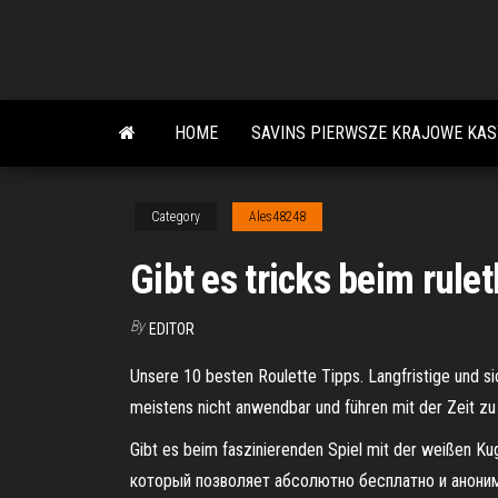
Skip
to
the
content
HOME
SAVINS PIERWSZE KRAJOWE KA
Category
Ales48248
Gibt es tricks beim rule
By
EDITOR
Unsere 10 besten Roulette Tipps. Langfristige und s
meistens nicht anwendbar und führen mit der Zeit zu
Gibt es beim faszinierenden Spiel mit der weißen Kug
который позволяет абсолютно бесплатно и аноним