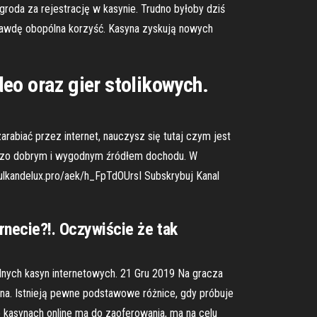
roda za rejestrację w kasynie. Trudno byłoby dziś
naprawdę obopólna korzyść. Kasyna zyskują nowych
eo oraz gier stolikowych.
rabiać przez internet, nauczysz się tutaj czym jest
ardzo dobrym i wygodnym źródłem dochodu. W
kandelux.pro/aek/h_FpTdOUrsI Subskrybuj Kanal
rnecie?!. Oczywiście że tak
alnych kasyn internetowych. 21 Gru 2019 Na gracza
syna. Istnieją pewne podstawowe różnice, gdy próbuje
 kasynach online ma do zaoferowania, ma na celu