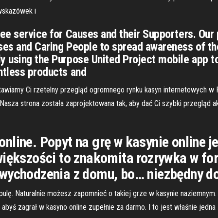
 wskazówek i
ree service for Causes and their Supporters. Our 
uses and Caring People to spread awareness of t
y using the Purpose United Project mobile app to
ntless products and
stawiamy Ci rzetelny przegląd ogromnego rynku kasyn internetowych w
asza strona została zaprojektowana tak, aby dać Ci szybki przegląd a
nline. Popyt na grę w kasynie online j
większości to znakomita rozrywka w for
wychodzenia z domu, bo… niezbędny do t
lę. Naturalnie możesz zapomnieć o takiej grze w kasynie naziemnym.
 abyś zagrał w kasyno online zupełnie za darmo. I to jest właśnie jedna