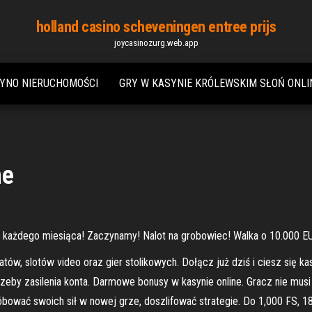
holland casino scheveningen entree prijs
joycasinozurg.web.app
SYNO NIERUCHOMOŚCI
GRY W KASYNIE KRÓLEWSKIM SŁOŃ ONLI
ne
ażdego miesiąca! Zaczynamy! Nalot na grobowiec! Walka o 10.000 EUR 
tów, slotów video oraz gier stolikowych. Dołącz już dziś i ciesz się 
eby zasilenia konta. Darmowe bonusy w kasynie online. Gracz nie mus
próbować swoich sił w nowej grze, doszlifować strategie. Do 1,000 FS