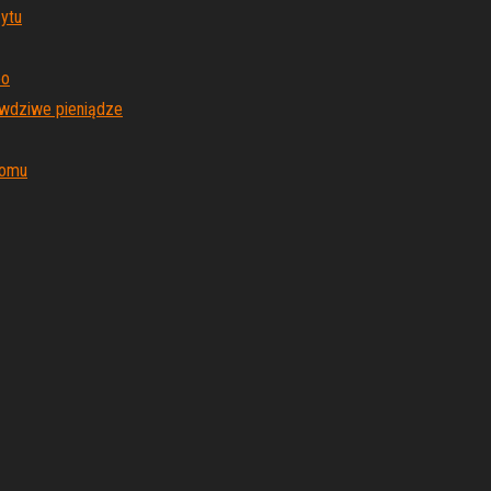
ytu
oo
awdziwe pieniądze
domu