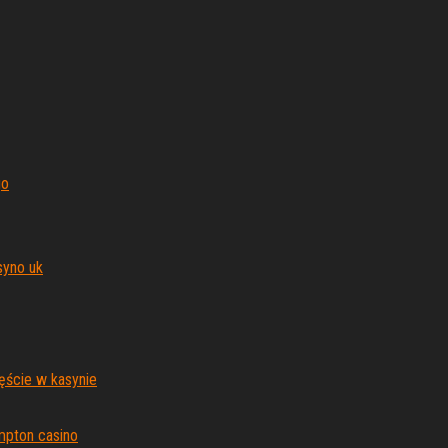
go
yno uk
ście w kasynie
mpton casino