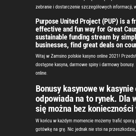
zebranie i dostarczenie szczegółowych informacji,
Purpose United Project (PUP) is a f
effective and fun way for Great Ca
sustainable funding stream by simpl
businesses, find great deals on cou
Witaj w Zamsino polskie kasyno online 2021! Przed
dostępne kasyna, darmowe spiny i darmowy bonusy. N
online.
Bonusy kasynowe w kasynie o
odpowiada na to rynek. Dla 
się można bez konieczności 
W końcu w każdym momencie możemy trafić sporą pu
gotówkę na grę. Nic jednak nie stoi na przeszkodzie,