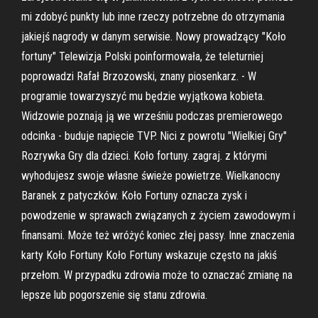
mi zdobyć punkty lub inne rzeczy potrzebne do otrzymania
jakiejś nagrody w danym serwisie. Nowy prowadzący "Koło
fortuny" Telewizja Polski poinformowała, że teleturniej
poprowadzi Rafał Brzozowski, znany piosenkarz. - W
programie towarzyszyć mu będzie wyjątkowa kobieta.
Widzowie poznają ją we wrześniu podczas premierowego
odcinka - buduje napięcie TVP. Nici z powrotu "Wielkiej Gry"
Rozrywka Gry dla dzieci. Koło fortuny. zagraj. z którymi
wyhodujesz swoje własne świeże powietrze. Wielkanocny
Baranek z patyczków. Koło Fortuny oznacza zysk i
powodzenie w sprawach związanych z życiem zawodowym i
finansami. Może też wróżyć koniec złej passy. Inne znaczenia
karty Koło Fortuny Koło Fortuny wskazuje często na jakiś
przełom. W przypadku zdrowia może to oznaczać zmianę na
lepsze lub pogorszenie się stanu zdrowia.