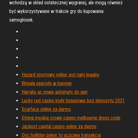
wchodzą w skład ostatecznej wygranej, ale mogą również
być wykorzystywane w trakcie gry do kupowania
samogłosek.
Hazard sportowy online jest nam legalny
Wypala nagrody w kasynie
Harrahs ac nowe automaty do gier
Lucky red casino kody bonusowe bez depozytu 2021
Scarface online za darmo
Stringi męskie crown casino melbourne dress code
Jackpot capital casino online za darmo
Doc holliday poker to uczciwa transakcja