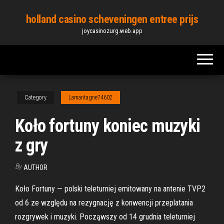
Skip
holland casino scheveningen entree prijs
to
joycasinozurg.web.app
the
content
Category
Lamantagne74602
Koło fortuny koniec muzyki
z gry
By
AUTHOR
Koło Fortuny — polski teleturniej emitowany na antenie TVP2
od 6 ze względu na rezygnację z konwencji przeplatania
rozgrywek i muzyki. Począwszy od 14 grudnia teleturniej