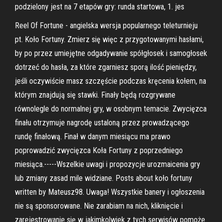
podzielony jest na 7 etapów gry: runda startowa, 1. jes
Reel Of Fortune - angielska wersja popularnego teleturnieju
pt. Koło Fortuny. Zmierz się więc z przygotowanymi hasłami,
by po przez umiejętne odgadywanie spółgłosek i samogłosek
dotrzeć do hasła, za które zgarniesz sporą ilość pieniędzy,
jeśli oczywiście masz szczęście podczas kręcenia kołem, na
którym znajdują się stawki. Finały będą rozgrywane
równolegle do normalnej gry, w osobnym temacie. Zwycięzca
finału otrzymuje nagrodę ustaloną przez prowadzącego
rundę finałową. Finał w danym miesiącu ma prawo
poprowadzić zwycięzca Koła Fortuny z poprzedniego
miesiąca.-----Wszelkie uwagi i propozycje urozmaicenia gry
lub zmiany zasad mile widziane. Posts about koło fortuny
written by Mateusz98. Uwaga! Wszystkie banery i ogłoszenia
nie są sponsorowane. Nie zarabiam na nich, kliknięcie i
zarejestrowanie się w jakimkolwiek z tych serwisów pomoże