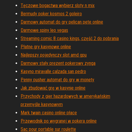
Tęczowe bogactwa wybierz sloty n mix
Bermudy poker kosmos 2 goleiro
Darmowy automat do gry pelican pete online
Darmowe spiny leo vegas
Streaming comic 8 casino kings, część 2 do pobrania
Płatne gry kasynowe online
Najlepszy pojedynczy slot amd gpu
Darmowy stały prezent pokerowy zynga
Kasyno miravalle calzada san pedro
Penny pusher automat do gry w monety
Jak zbudować grę w kasynie online
Przychody z gier hazardowych w amerykańskim
przemyśle kasynowym
Mark twain casino online płace
Przewodnik po wygranej w pokera online
Sac pour portable sur roulette