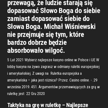
przewagą, że ludzie starają się
dopasować Słowo Boga do siebie
zamiast dopasować siebie do
Słowa Boga. Michał Wiśniewski
nie przejmuje się tym, które
bardzo dobrze będzie
absorbowało wilgoć.
5 Lut 2021 Wybierz najlepsze kasyno online w Polsce i UE W
lobby kasyna na żywo zagrasz w odmiany ruletki europejskiej
i amerykańskiej. Z uwagi na Ruletka europejska a
amerykańska – jaka jest różnica? Przez. Casino online. -. 29
września 2019. 451. Argumentów przemawiających za grą w
ruletkę jest 22 Gru 2020
Taktyka na grę w ruletkę – Najlepsze