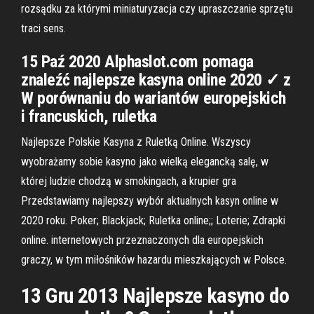
rozsądku za którymi miniaturyzacja czy upraszczanie sprzętu
traci sens.
15 Paź 2020 Alphaslot.com pomaga
znaleźć najlepsze kasyna online 2020 ✓ z
W porównaniu do wariantów europejskich
i francuskich, ruletka
Najlepsze Polskie Kasyna z Ruletką Online. Wszyscy
wyobrażamy sobie kasyno jako wielką elegancką salę, w
której ludzie chodzą w smokingach, a krupier gra
Przedstawiamy najlepszy wybór aktualnych kasyn online w
2020 roku. Poker; Blackjack; Ruletka online;; Loterie; Zdrapki
online. internetowych przeznaczonych dla europejskich
graczy, w tym miłośników hazardu mieszkających w Polsce.
13 Gru 2013 Najlepsze kasyno do