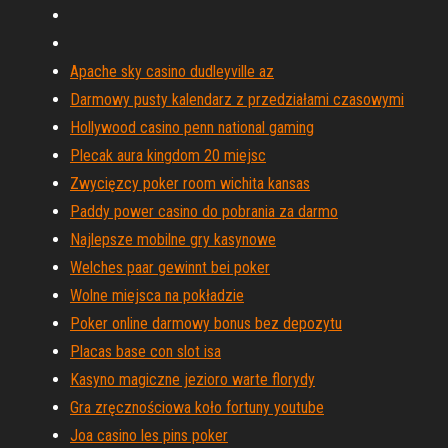
Apache sky casino dudleyville az
Darmowy pusty kalendarz z przedziałami czasowymi
Hollywood casino penn national gaming
Plecak aura kingdom 20 miejsc
Zwycięzcy poker room wichita kansas
Paddy power casino do pobrania za darmo
Najlepsze mobilne gry kasynowe
Welches paar gewinnt bei poker
Wolne miejsca na pokładzie
Poker online darmowy bonus bez depozytu
Placas base con slot isa
Kasyno magiczne jezioro warte florydy
Gra zręcznościowa koło fortuny youtube
Joa casino les pins poker