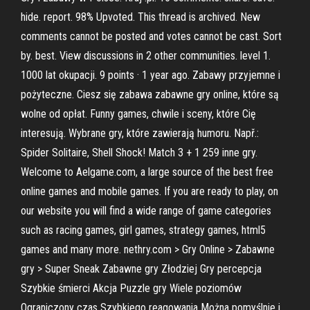
hide. report. 98% Upvoted. This thread is archived. New
comments cannot be posted and votes cannot be cast. Sort
by. best. View discussions in 2 other communities. level 1.
1000 lat okupacji. 9 points · 1 year ago. Zabawy przyjemne i
pożyteczne. Ciesz się zabawa zabawne gry online, które są
wolne od opłat. Funny games, chwile i sceny, które Cię
interesują. Wybrane gry, które zawierają humoru. Např.:
Spider Solitaire, Shell Shock! Match 3 + 1 259 inne gry.
Welcome to Aelgame.com, a large source of the best free
online games and mobile games. If you are ready to play, on
our website you will find a wide range of game categories
such as racing games, girl games, strategy games, html5
games and many more. nethry.com > Gry Online > Zabawne
gry > Super Sneak Zabawne gry Złodziej Gry percepcja
Szybkie śmierci Akcja Puzzle gry Wiele poziomów
Ograniczony czas Szybkiego reagowania Można pomyślnie i