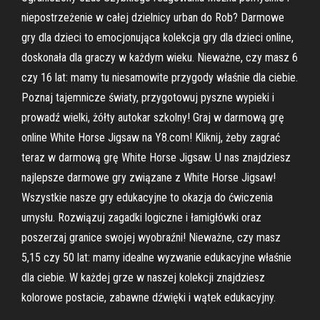
niepostrzeżenie w całej dzielnicy urban do Rob? Darmowe
gry dla dzieci to emocjonująca kolekcja gry dla dzieci online,
doskonała dla graczy w każdym wieku. Nieważne, czy masz 6
czy 16 lat: mamy tu niesamowite przygody właśnie dla ciebie.
Poznaj tajemnicze światy, przygotowuj pyszne wypieki i
prowadź wielki, żółty autokar szkolny! Graj w darmową grę
online White Horse Jigsaw na Y8.com! Kliknij, żeby zagrać
teraz w darmową grę White Horse Jigsaw. U nas znajdziesz
najlepsze darmowe gry związane z White Horse Jigsaw!
Wszystkie nasze gry edukacyjne to okazja do ćwiczenia
umysłu. Rozwiązuj zagadki logiczne i łamigłówki oraz
poszerzaj granice swojej wyobraźni! Nieważne, czy masz
5,15 czy 50 lat: mamy idealne wyzwanie edukacyjne właśnie
dla ciebie. W każdej grze w naszej kolekcji znajdziesz
kolorowe postacie, zabawne dźwięki i wątek edukacyjny.