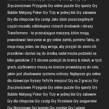
Zręcznościowe Przygoda Gry online puzzle Gry questy Gry
Bubble Mahjong Poker Gry Trzy w jednej linii Gry zabawne
Gry dla chłopców Gry czolgi Jako zbiór poszczególnych
części mozaiki, odblokujesz różnych środowisk i obrazy
Transformers - te przerażające maszyny, które mogą
powodować tworzenie w gry online zamki, pomimo faktu, że
misja mają jeden, nie dają wroga, aby przyjść do ziemi ich
przodków i dostać się do środka, nadal można podzielić na
kilka gatunków: 2 3 obronie podejść do bramy & ndash; w tych
grach, użytkownicy muszą na ścieżce prowadzącej do celu,
jakim jest zbudowanie systemu ochrony. Najlepsze gry online
dla dziewczyn fryzury YaYoYe miejscu! Gry na 2 graczy Gry
Zręcznościowe Przygoda Gry online puzzle Gry questy Gry
Bubble Mahjong Poker Gry Trzy w jednej linii Gry zabawne
Gry dla chłopców Gry czolgi Gry Strzelanie Gry snajperskie
Gry Wyścigowe Gry bijatyki Gry zombie Gry Latanie