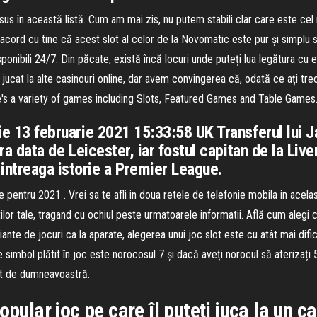
us în această listă. Cum am mai zis, nu putem stabili clar care este ce
acord cu tine că acest slot al celor de la Novomatic este pur și simplu 
isponibili 24/7. Din păcate, există încă locuri unde puteți lua legătura cu 
i jucat la alte casinouri online, dar avem convingerea că, odată ce ați tr
re's a variety of games including Slots, Featured Games and Table Games
rie 13 februarie 2021 15:33:58 UK Transferul lui
tura data de Leicester, iar fostul capitan de la L
intreaga istorie a Premier League.
entru 2021 . Vrei sa te afli in doua retele de telefonie mobila in acelas
ilor tale, tragand cu ochiul peste urmatoarele informatii. Află cum alegi
riante de jocuri ca la aparate, alegerea unui joc slot este cu atât mai dif
e simbol plătit în joc este norocosul 7 și dacă aveți norocul să aterizați 5
ăcut de dumneavoastră.
opular joc pe care îl puteți juca la un c