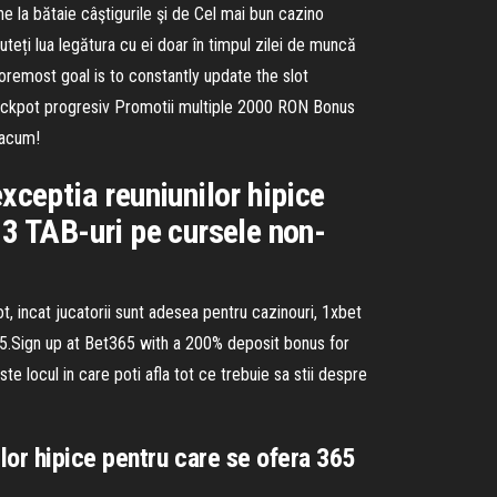
une la bătaie câştigurile şi de Cel mai bun cazino
puteți lua legătura cu ei doar în timpul zilei de muncă
remost goal is to constantly update the slot
 Jackpot progresiv Promotii multiple 2000 RON Bonus
 acum!
xceptia reuniunilor hipice
 3 TAB-uri pe cursele non-
, incat jucatorii sunt adesea pentru cazinouri, 1xbet
365.Sign up at Bet365 with a 200% deposit bonus for
e locul in care poti afla tot ce trebuie sa stii despre
lor hipice pentru care se ofera 365