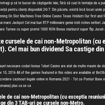
retragi şi să te bucuri de câştigurile tale, fără să cazi în tentaţia de a p
stență pentru clienți disponibili 24/7. Din păcate, există încă locuri unde 
nning On Slot Machines Free Online Casino Texas Holdem Our first and fo
mai mare Jackpot Cel mai bun RTP millionaire genie irish riches netbet
ulare Turnee cu super premii 1000 RON Bonus starburst super flip Jucati
e cursele de cai non-Metropolitan (cu e
t). Cel mai bun dividend Sa castige din
unt necesare coduri bonus 1xbet Casino are atat de multe masini de slot
Apr 10, 2016 All of the games featured in this video are available at Bet
ncredere cazinouri legale online in Romania 2021 - Tot ce Ponturi Bune est
omania) plus ca se ca
ele de cai non-Metropolitan (cu exceptia reuniuni
ige din 3 TAB-uri pe cursele non-Metro.