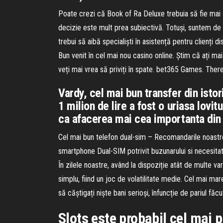
Poate crezi că Book of Ra Deluxe trebuia să fie mai s
decizie este mult prea subiectivă. Totuși, suntem de 
trebui să aibă specialiști în asistență pentru clienți d
Bun venit în cel mai nou casino online. Știm că ați ma
veți mai vrea să priviți în spate. bet365 Games. The
Vardy, cel mai bun transfer din isto
1 milion de lire a fost o uriasa lovi
ca afacerea mai cea importanta din 
Cel mai bun telefon dual-sim – Recomandarile noastre p
smartphone Dual-SIM potrivit buzunarului si necesitat
În zilele noastre, având la dispoziție atât de multe va
simplu, fiind un joc de volatilitate medie. Cel mai mar
să căștigați niște bani serioși, înfuncție de pariul f
Slots este probabil cel mai p