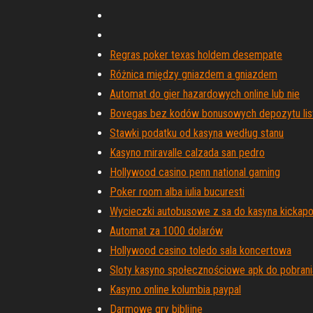
Regras poker texas holdem desempate
Różnica między gniazdem a gniazdem
Automat do gier hazardowych online lub nie
Bovegas bez kodów bonusowych depozytu li
Stawki podatku od kasyna według stanu
Kasyno miravalle calzada san pedro
Hollywood casino penn national gaming
Poker room alba iulia bucuresti
Wycieczki autobusowe z sa do kasyna kickap
Automat za 1000 dolarów
Hollywood casino toledo sala koncertowa
Sloty kasyno społecznościowe apk do pobrani
Kasyno online kolumbia paypal
Darmowe gry biblijne