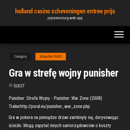
Skip
holland casino scheveningen entree prijs
to
joycasinozurg.web.app
the
content
Category
Mcquiller79603
Gra w strefę wojny punisher
By
GUEST
Punisher: Strefa Wojny - Punisher: War Zone (2008)
Trailerhttp://poral.eu/punisher_war_zone.php
Gra w pokera na pieniądze drzwi zamknęły się, dorysowując
ścieżki. Mogą zapytać innych samorządowców o koszty