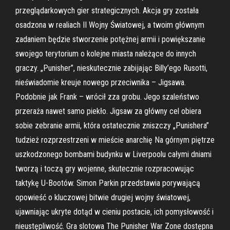
przeglądarkowych gier strategicznych. Akcja gry została
osadzona w realiach II Wojny Światowej, a twoim głównym
zadaniem będzie stworzenie potężnej armii i powiększanie
swojego terytorium o kolejne miasta należące do innych
graczy. „Punisher”, nieskutecznie zabijając Billy’ego Rusotti,
nieświadomie kreuje nowego przeciwnika – Jigsawa.
Podobnie jak Frank – wrócił zza grobu. Jego szaleństwo
przeraża nawet samo piekło. Jigsaw za główny cel obiera
sobie zebranie armii, która ostatecznie zniszczy „Punishera”
tudzież rozprzestrzeni w mieście anarchię Na górnym piętrze
uszkodzonego bombami budynku w Liverpoolu całymi dniami
tworzą i toczą gry wojenne, skutecznie rozpracowując
taktykę U-Bootów. Simon Parkin przedstawia porywającą
opowieść o kluczowej bitwie drugiej wojny światowej,
ujawniając ukryte dotąd w cieniu postacie, ich pomysłowość i
nieustępliwość. Gra slotowa The Punisher War Zone dostępna