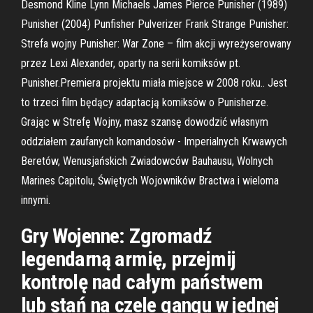
Desmond Kline Lynn Michaels James Pierce Punisher (1989)
Punisher (2004) Punfisher Pulverizer Frank Strange Punisher:
Strefa wojny Punisher: War Zone – film akcji wyreżyserowany
przez Lexi Alexander, oparty na serii komiksów pt.
Punisher.Premiera projektu miała miejsce w 2008 roku.. Jest
to trzeci film będący adaptacją komiksów o Punisherze.
Grając w Strefę Wojny, masz szansę dowodzić własnym
oddziałem zaufanych komandosów - Imperialnych Krwawych
Beretów, Wenusjańskich Zwiadowców Bauhausu, Wolnych
Marines Capitolu, Świętych Wojowników Bractwa i wieloma
innymi.
Gry Wojenne: Zgromadź
legendarną armię, przejmij
kontrolę nad całym państwem
lub stań na czele gangu w jednej