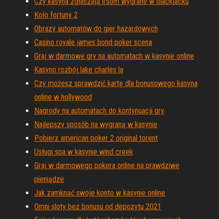
Czy kasyna zgłaszają irsom wygrane w blackjacku
Koło fortuny 2
Obrazy automatów do gier hazardowych
Casino royale james bond poker scena
Graj w darmowe gry na automatach w kasynie online
Kasyno rozbój lake charles la
Czy możesz sprawdzić kartę dla bonusowego kasyna
online w hollywood
Nagrody na automatach do kontynuacji gry
Najlepszy sposób na wygraną w kasynie
Pobierz american poker 2 original torent
Usługi spa w kasynie wind creek
Graj w darmowego pokera online na prawdziwe
pieniądze
Jak zamknąć swoje konto w kasynie online
Omni sloty bez bonusu od depozytu 2021