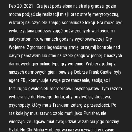
Feb 20, 2021 · Gra jest podzielona na strefę gracza, gdzie
można podjąć się realizacji misji, oraz strefę merytoryczną,
w której nauczyciele znajdą scenariusze lekcji. Gra może być
wykorzystana podczas zajęć poświęconych wartościom i
autorytetom, np. w ramach godziny wychowawczej. Gry
Wojenne: Zgromadź legendarną armię, przejmij kontrolę nad
całym państwem lub stań na czele gangu w jednej z naszych
darmowych gier online typu gry wojenne! Wybierz jedną z
naszych darmowych gier, i baw się Dobrze Frank Castle, były
agent FBI, kontynuuje swoje przeznaczenie, zabijając i
torturując gwałcicieli, morderców i psychopatów. Tym razem
wybiera się do Nowego Jorku, aby pozbyć się Jigsawa,
psychopaty, który ma z Frankiem zatarg z przeszłości. Po
raz kolejny musi stawić czoło mafii jako Punisher, nie
wiedząc, że Jigsaw miał swój udział w zabiciu jego rodziny.
Szlak Ho Chi Minha – obiegowa nazwa używana w czasie