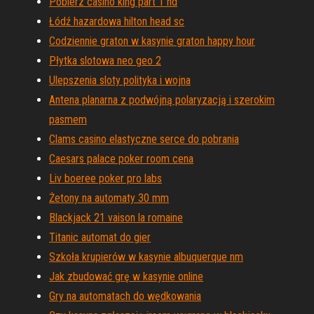
Pobierz casino king part 1 hd
Łódź hazardowa hilton head sc
Codziennie graton w kasynie graton happy hour
Płytka slotowa neo geo 2
Ulepszenia sloty polityka i wojna
Antena planarna z podwójną polaryzacją i szerokim
pasmem
Clams casino elastyczne serce do pobrania
Caesars palace poker room cena
Liv boeree poker pro labs
Żetony na automaty 30 mm
Blackjack 21 vaison la romaine
Titanic automat do gier
Szkoła krupierów w kasynie albuquerque nm
Jak zbudować grę w kasynie online
Gry na automatach do wędkowania