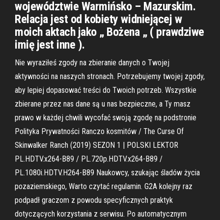
województwie Warmińsko – Mazurskim.
Relacja jest od kobiety widniejącej w
moich aktach jako „ Bożena „ ( prawdziwe
imię jest inne ).
Nie wyraziłeś zgody na zbieranie danych o Twojej
aktywności na naszych stronach. Potrzebujemy twojej zgody,
aby lepiej dopasować treści do Twoich potrzeb. Wszystkie
zbierane przez nas dane są u nas bezpieczne, a Ty masz
prawo w każdej chwili wycofać swoją zgodę na podstronie
Polityka Prywatności Ranczo kosmitów / The Curse Of
Skinwalker Ranch (2019) SEZON 1 | POLSKI LEKTOR
PL.HDTV.x264-B89 / PL.720p.HDTV.x264-B89 /
PL.1080i.HDTV.H264-B89 Naukowcy, szukając śladów życia
pozaziemskiego, Warto czytać regulamin. G2A kolejny raz
podpadł graczom z powodu specyficznych praktyk
dotyczących korzystania z serwisu. Po automatycznym