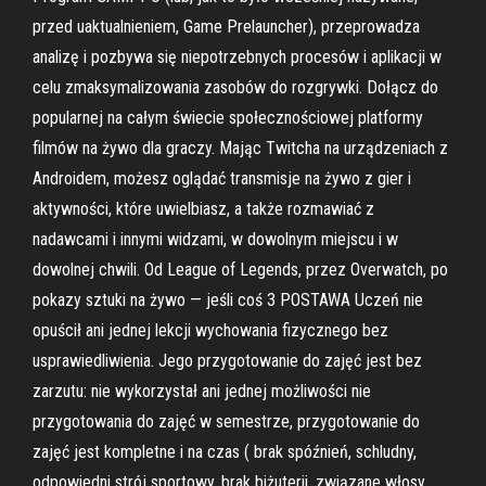
przed uaktualnieniem, Game Prelauncher), przeprowadza
analizę i pozbywa się niepotrzebnych procesów i aplikacji w
celu zmaksymalizowania zasobów do rozgrywki. Dołącz do
popularnej na całym świecie społecznościowej platformy
filmów na żywo dla graczy. Mając Twitcha na urządzeniach z
Androidem, możesz oglądać transmisje na żywo z gier i
aktywności, które uwielbiasz, a także rozmawiać z
nadawcami i innymi widzami, w dowolnym miejscu i w
dowolnej chwili. Od League of Legends, przez Overwatch, po
pokazy sztuki na żywo — jeśli coś 3 POSTAWA Uczeń nie
opuścił ani jednej lekcji wychowania fizycznego bez
usprawiedliwienia. Jego przygotowanie do zajęć jest bez
zarzutu: nie wykorzystał ani jednej możliwości nie
przygotowania do zajęć w semestrze, przygotowanie do
zajęć jest kompletne i na czas ( brak spóźnień, schludny,
odpowiedni strój sportowy, brak biżuterii, związane włosy,