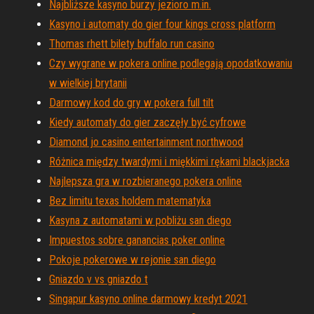
Najbliższe kasyno burzy jezioro m.in.
Kasyno i automaty do gier four kings cross platform
Thomas rhett bilety buffalo run casino
Czy wygrane w pokera online podlegają opodatkowaniu
w wielkiej brytanii
Darmowy kod do gry w pokera full tilt
Kiedy automaty do gier zaczęły być cyfrowe
Diamond jo casino entertainment northwood
Różnica między twardymi i miękkimi rękami blackjacka
Najlepsza gra w rozbieranego pokera online
Bez limitu texas holdem matematyka
Kasyna z automatami w pobliżu san diego
Impuestos sobre ganancias poker online
Pokoje pokerowe w rejonie san diego
Gniazdo v vs gniazdo t
Singapur kasyno online darmowy kredyt 2021