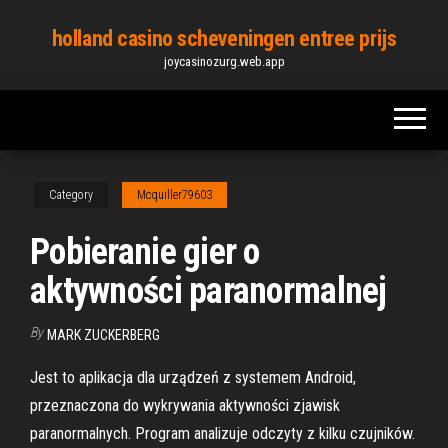
Skip
holland casino scheveningen entree prijs
to
joycasinozurg.web.app
the
content
Category
Mcquiller79603
Pobieranie gier o
aktywności paranormalnej
By
MARK ZUCKERBERG
Jest to aplikacja dla urządzeń z systemem Android,
przeznaczona do wykrywania aktywności zjawisk
paranormalnych. Program analizuje odczyty z kilku czujników.