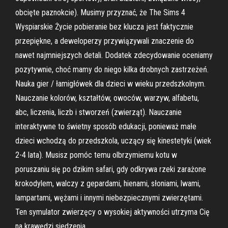
obcięte paznokcie). Musimy przyznać, że The Sims 4
Wyspiarskie Życie pobieranie bez klucza jest faktycznie
przepiękne, a deweloperzy przywiązywali znaczenie do
nawet najmniejszych detali. Dodatek zdecydowanie oceniamy
pozytywnie, choć mamy do niego kilka drobnych zastrzeżeń.
Nauka gier / łamigłówek dla dzieci w wieku przedszkolnym.
Nauczanie kolorów, kształtów, owoców, warzyw, alfabetu,
abc, liczenia, liczb i stworzeń (zwierząt). Nauczanie
interaktywne to świetny sposób edukacji, ponieważ małe
dzieci wchodzą do przedszkola, uczący się kinestetyki (wiek
2-4 lata). Musisz pomóc temu olbrzymiemu kotu w
poruszaniu się po dzikim safari, gdy odkrywa rzeki zarażone
krokodylem, walczy z gepardami, hienami, słoniami, lwami,
lampartami, wężami i innymi niebezpiecznymi zwierzętami.
Ten symulator zwierzęcy o wysokiej aktywności utrzyma Cię
na krawędzi siedzenia.