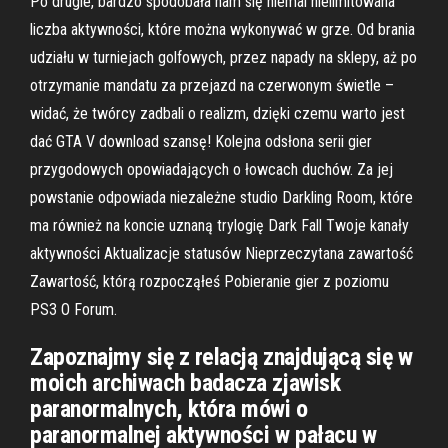
Po drugie, bardzo spodobała nam się niemal nielimitowana
liczba aktywności, które można wykonywać w grze. Od brania
udziału w turniejach golfowych, przez napady na sklepy, aż po
otrzymanie mandatu za przejazd na czerwonym świetle –
widać, że twórcy zadbali o realizm, dzięki czemu warto jest
dać GTA V download szansę! Kolejna odsłona serii gier
przygodowych opowiadających o łowcach duchów. Za jej
powstanie odpowiada niezależne studio Darkling Room, które
ma również na koncie uznaną trylogię Dark Fall Twoje kanały
aktywności Aktualizacje statusów Nieprzeczytana zawartość
Zawartość, którą rozpocząłeś Pobieranie gier z poziomu
PS3 O Forum.
Zapoznajmy się z relacją znajdującą się w
moich archiwach badacza zjawisk
paranormalnych, która mówi o
paranormalnej aktywności w pałacu w