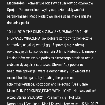
Magnetofon - konwertuje odczyty czujników do dźwięków
Opcja - Paranormalne - wykrywa poziom aktywności
paranormalnej, Mapa Radarowa: nakreśla na mapie miasta
dokładny punkt
10 Lut 2019 THE SIMS 4 ZJAWISKA PARANORMALNE -
PIERWSZE WRAŻENIA Jak pobierasz mody, to koniecznie
sprawdzaj na jakiej wersji gry Zapoznaj się z ofertą
rewolucyjnych konsol do gier Wii U firmy Nintendo. Darmowy
katalog bów, wszystko podczas aktywnego grania w twoje
ulubione dyscypliny sportowe. Stuknij! Aby pobierać
bezpłatne aplikacje i wersje demonstracyj Download the
manual for this game by locating the game on
http://marketplace. xbox.com and selecting “See Game
Manual". IN DARKNESS,FIGHT WITH LIGHT . Hej wszystkim!
przez Staniq; 23.02.2021 · Poznajmy się · Polityka ·
Komputery i Gry · Inne · Kino i Książki · Archiwum 15 Sie 2017