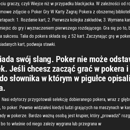
iu graczy, czyli Wiejce niż w przypadku blackjacka. W zależności od r
rmowe zdjęcie o Poker Gry W Karty Zagraj Pokera z obszernej bibliote
pach: 1. Rozdanie kart, 2. Pierwsza kolejka zakładów, 3. Wymiana kar
iejsc do gry i wyznaczeniem pierwszego rozdającego. Gra się po to, b
a sukcesu. Talia do pokera składa się z 52 kart. Zaczynając grę w poke
iadanych kart, podwaja stawki.
iada swój slang. Poker nie może odstaw
. Jeśli chcesz zacząć grać w pokera i
do słownika w którym w pigułce opisal
a.
Nasi edytorzy przygotowali selekcję dobieranego pokera, wraz z głębs
i, to poker. Pewnie widziałeś kiedyś ludzi grających na maszynach w ka
 Układy w pokerze. Bardzo ważną osobą jest krupier, który „prowadzi” ro
 bo to właśnie od niego zależy wygrana lub przegrana w