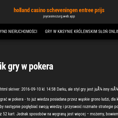
holland casino scheveningen entree prijs
joycasinozurg.web.app
SYNO NIERUCHOMOŚCI
GRY W KASYNIE KRÓLEWSKIM SŁOŃ ONLI
ik gry w pokera
.html skriver: 2016-09-10 kl. 14:58 Darku, ale styl gry jest juÅ¼ inny 
 grać w pokera - to już wiedza posiadana przez wąskie grono ludzi, dla 
 następnie pogłębiać swoją wiedzę i przyswoić rozmaite strategie po
 z 52 kart. Jednak sposobów na wygraną jest więcej – możemy, bowiem