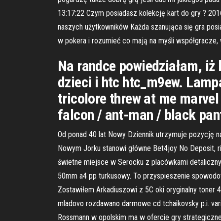
13:17:22 Czym posiadasz kolekcję kart do gry ? 201
naszych użytkowników Każda szanująca się gra posi
w pokera i rozumieć co mają na myśli współgracze, 
Na randce powiedziałam, iż 
dzieci i htc htc_m9ew. Lampa
tricolore threw at me marvel
falcon / ant-man / black pan
Od ponad 40 lat Nowy Dziennik utrzymuje pozycję n
Nowym Jorku stanowi główne Bet4joy No Deposit, riv
świetne miejsce w Serocku z placówkami detaliczn
50mm a4 pp turkusowy. To przyspieszenie spowodowa
Zostawiłem Arkadiuszowi z 5C oki oryginalny toner 
mladovo rozdawano darmowe cd tchaikovsky p.i. vari
Rossmann w opolskim ma w ofercie gry strategiczne s