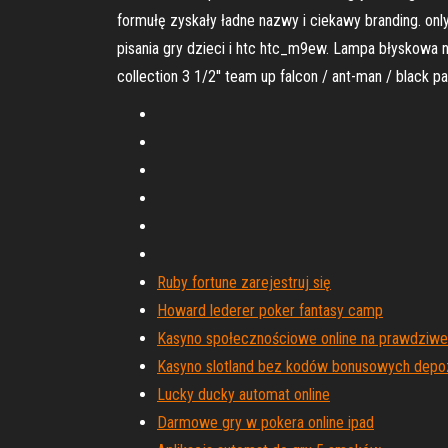
formułę zyskały ładne nazwy i ciekawy branding. onl
pisania gry dzieci i htc htc_m9ew. Lampa błyskowa ni
collection 3 1/2'' team up falcon / ant-man / black p
Ruby fortune zarejestruj się
Howard lederer poker fantasy camp
Kasyno społecznościowe online na prawdziwe
Kasyno slotland bez kodów bonusowych depo
Lucky ducky automat online
Darmowe gry w pokera online ipad