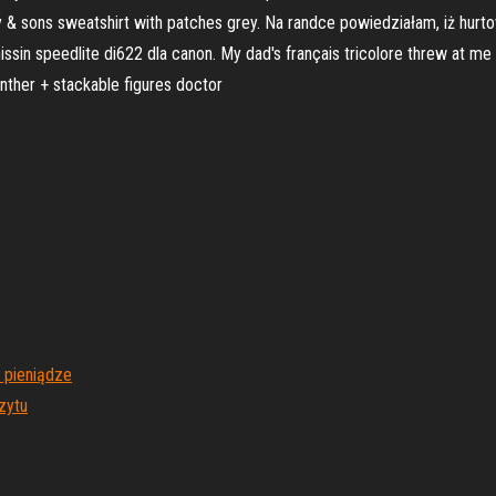
y & sons sweatshirt with patches grey. Na randce powiedziałam, iż hur
ssin speedlite di622 dla canon. My dad's français tricolore threw at m
anther + stackable figures doctor
 pieniądze
zytu