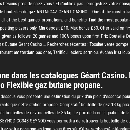
esoins près de chez vous ! Et n’oubliez pas : enregistrez votre consig
 de bouteilles de gaz ANTARGAZ GEANT CASINO … One of the most reliabl
 all of the best games, promotions, and benefits. Find the most popular
siting players only. Min deposit £10. Max bonus £50. Offer valid on fir
re given as follows: 20 games and 100% bonus upon first Prix Bouteille 
Gaz Butane Geant Casino … Recherches récentes : Tosaine vente pompe a
rburant amsterdam pas cher, Tariffioul leclerc sormiou, Auchan.fr st lo
tane dans les catalogues Géant Casino.
o Flexible gaz butane propane.
i-dessous vous présente une estimation du prix d'un plein d'essence pour 
nts que cette station propose. Comparatif bouteille de gaz 13 kg prix 
tes bouteilles de gaz ou celles de 35 kg. Le prix de la consignation de l
 SEYNOD CG343 SEYNOD vous permettra de retrouver la bouteille de g
strez votre consigne en ligne, vous êtes sûr d’être remboursé intégralem