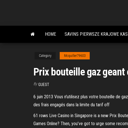
Skip
to
the
content
HOME
SAVINS PIERWSZE KRAJOWE KA
Category
Mcquiller79603
Prix bouteille gaz geant
By
GUEST
6 juin 2013 Vous n'utilisez plus votre bouteille de 
des frais engagés dans la limite du tarif off
61 rows Live Casino in Singapore is a new Prix Boute
Games Online? Then, you’ve got to urge some recomm