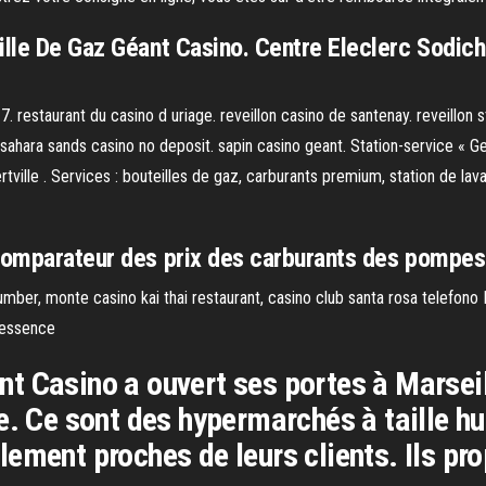
eille De Gaz Géant Casino. Centre Eleclerc Sod
. restaurant du casino d uriage. reveillon casino de santenay. reveillon s
hara sands casino no deposit. sapin casino geant. Station-service « Gean
rtville . Services : bouteilles de gaz, carburants premium, station de la
 Comparateur des prix des carburants des pompe
umber, monte casino kai thai restaurant, casino club santa rosa telefono
 essence
 Casino a ouvert ses portes à Marseill
e. Ce sont des hypermarchés à taille h
ement proches de leurs clients. Ils pr