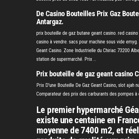
De Casino Bouteilles Prix Gaz Bout
Antargaz.
prix bouteille de gaz butane geant casino. red casino 7
casino à vendre. sacs pour machine sous vide emyg. sa
Geant Casino. Zone Industrielle du Chiriac 73200 Albe
station de supermarché. Prix …
Prix bouteille de gaz geant casino
Prix D'une Bouteille De Gaz Geant Casino, slot ajah n
Comparateur des prix des carburants des pompes à
Le premier hypermarché Géant
existe une centaine en Franc
moyenne de 7400 m2, et réell