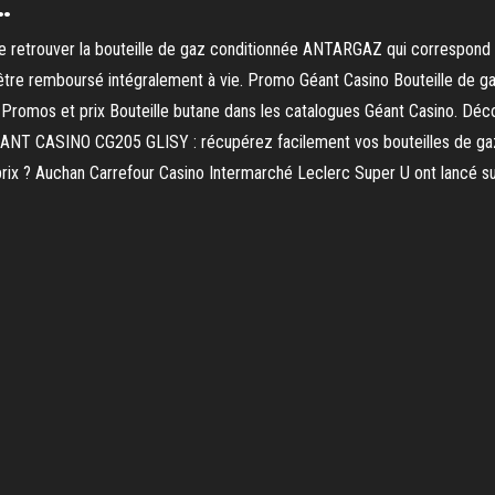
…
rouver la bouteille de gaz conditionnée ANTARGAZ qui correspond à v
d’être remboursé intégralement à vie. Promo Géant Casino Bouteille de g
 Promos et prix Bouteille butane dans les catalogues Géant Casino. Déc
ANT CASINO CG205 GLISY : récupérez facilement vos bouteilles de gaz 
rix ? Auchan Carrefour Casino Intermarché Leclerc Super U ont lancé s